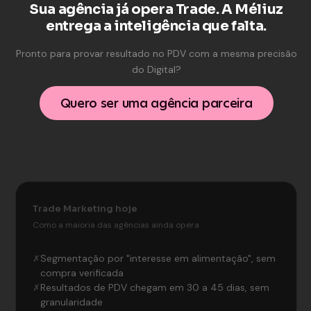
Sua agência já opera Trade. A Méliuz
entrega a inteligência que falta.
Pronto para provar resultado no PDV com a mesma precisão
do Digital?
Quero ser uma agência parceira
Trade Marketing hoje
Como a maioria das agências ainda opera
Segmentação por "interesse em alimentação", sem
✗
compra verificada
Resultados de PDV chegam em 30 a 45 dias, sem
✗
granularidade