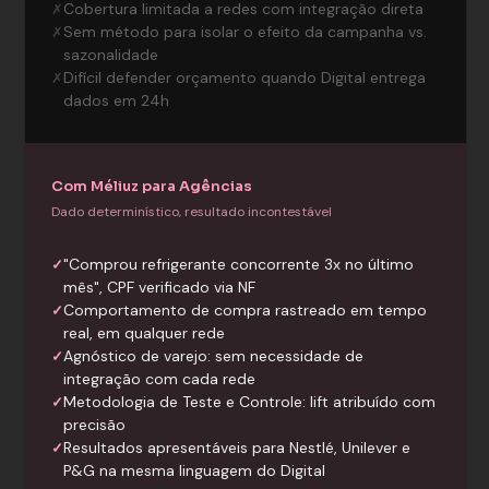
Cobertura limitada a redes com integração direta
✗
Sem método para isolar o efeito da campanha vs.
✗
sazonalidade
Difícil defender orçamento quando Digital entrega
✗
dados em 24h
Com Méliuz para Agências
Dado determinístico, resultado incontestável
"Comprou refrigerante concorrente 3x no último
✓
mês", CPF verificado via NF
Comportamento de compra rastreado em tempo
✓
real, em qualquer rede
Agnóstico de varejo: sem necessidade de
✓
integração com cada rede
Metodologia de Teste e Controle: lift atribuído com
✓
precisão
Resultados apresentáveis para Nestlé, Unilever e
✓
P&G na mesma linguagem do Digital