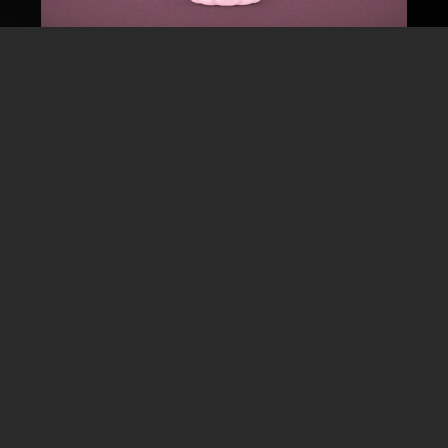
A Evolução do Sampling:
Experimentação Digital
com Cashback que Gera
Crescimento
Desde o lançamento do isotônico
Jungle
, a Três
Corações tem explorado novas formas de se
conectar com o shopper e impulsionar
crescimento em categorias de alta
concorrência
. Em parceria com o Méliuz, a marca
transformou o cashback em uma estratégia
escalável para
aquisição e fidelização
de novos
consumidores
, indo além do benefício
promocional e utilizando o modelo como alavanca
de
crescimento digital
.