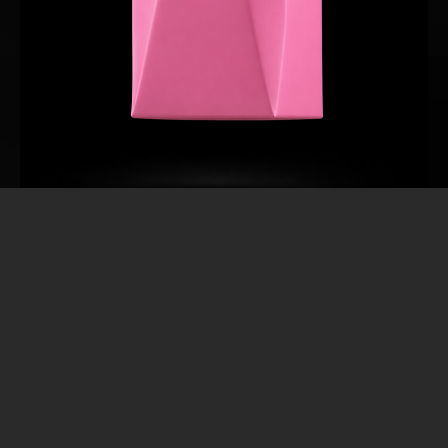
Bebidas proteicas: Como a
análise de milhões de
notas fiscais revelou
hábitos de consumo de
uma das categorias que
mais crescem no varejo